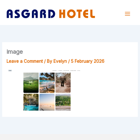
Skip
to
content
image
Leave a Comment
/ By
Evelyn
/
5 February 2026