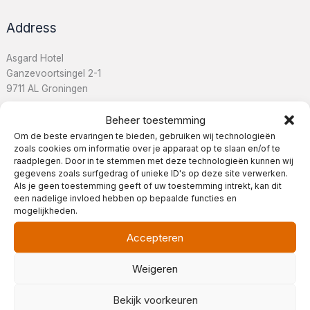
Address
Asgard Hotel
Ganzevoortsingel 2-1
9711 AL Groningen
Beheer toestemming
Om de beste ervaringen te bieden, gebruiken wij technologieën
zoals cookies om informatie over je apparaat op te slaan en/of te
Contact Details
raadplegen. Door in te stemmen met deze technologieën kunnen wij
gegevens zoals surfgedrag of unieke ID's op deze site verwerken.
+31 (0)50 3684810
Als je geen toestemming geeft of uw toestemming intrekt, kan dit
een nadelige invloed hebben op bepaalde functies en
info@
asgardhotel.nl
mogelijkheden.
Contact Us
Accepteren
Feel free to call us:
Weekdays from 6:30 AM, weekends from 7:30
Weigeren
AM.
Mon–Sat until 10 PM, Sun until 5 PM.
Bekijk voorkeuren