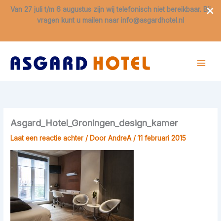
Van 27 juli t/m 6 augustus zijn wij telefonisch niet bereikbaar. Bij
vragen kunt u mailen naar info@asgardhotel.nl
Ga
naar
de
inhoud
Asgard_Hotel_Groningen_design_kamer
Laat een reactie achter
/ Door
AndreA
/
11 februari 2015