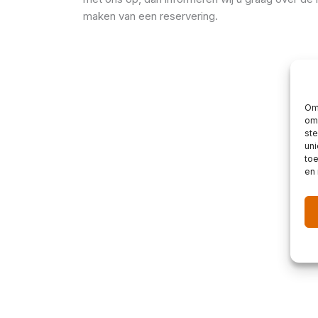
maken van een reservering.
Om 
om 
st
uni
toe
en