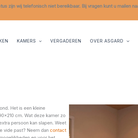
stus zijn wij telefonisch niet bereikbaar. Bij vragen kunt u mailen n
KEN
KAMERS
VERGADEREN
OVER ASGARD
nd. Het is een kleine
90×210 cm. Wat deze kamer zo
 extra persoon kan slapen. Weet
 de vide past? Neem dan
contact
 mogelijkheden en voor het