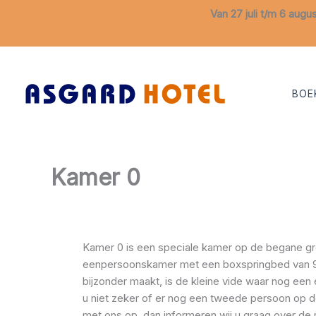
Van 27 juli t/m 6 augu
Ga
naar
de
BOE
inhoud
Kamer 0
Kamer 0 is een speciale kamer op de begane gro
eenpersoonskamer met een boxspringbed van 
bijzonder maakt, is de kleine vide waar nog een
u niet zeker of er nog een tweede persoon op
met ons op, dan informeren wij u graag over de